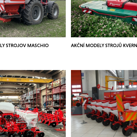
LY STROJOV MASCHIO
AKČNÍ MODELY STROJŮ KVER