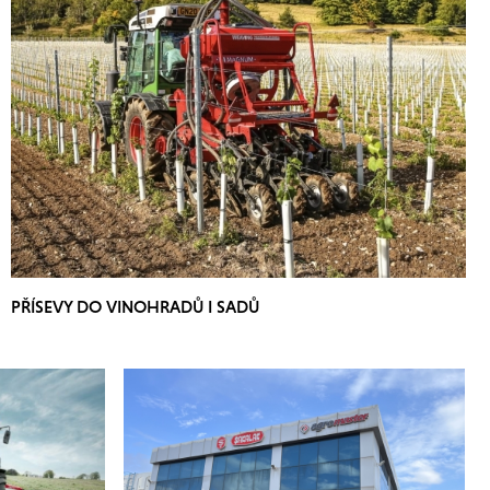
PŘÍSEVY DO VINOHRADŮ I SADŮ