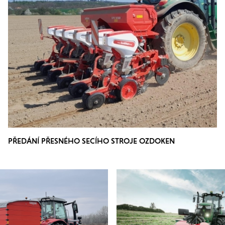
PŘEDÁNÍ PŘESNÉHO SECÍHO STROJE OZDOKEN