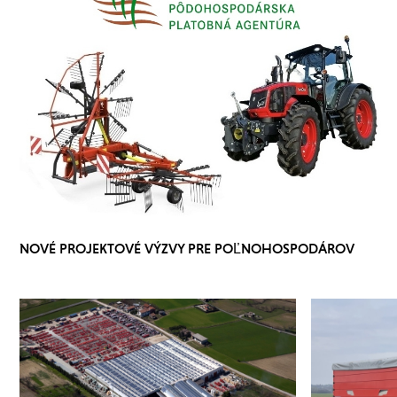
NOVÉ PROJEKTOVÉ VÝZVY PRE POĽNOHOSPODÁROV