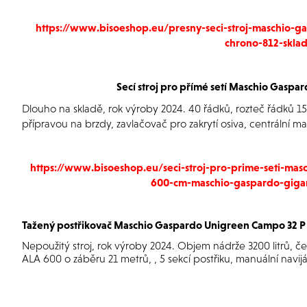
https://www.bisoeshop.eu/presny-seci-stroj-maschio-
chrono-812-skla
Secí stroj pro přímé setí
Maschio Gaspard
Dlouho na skladě, rok výroby 2024. 40 řádků, rozteč řádků 1
přípravou na brzdy, zavlačovač pro zakrytí osiva, centrální ma
https://www.bisoeshop.eu/seci-stroj-pro-prime-seti-ma
600-cm-maschio-gaspardo-gigan
Tažený postřikovač Maschio Gaspardo Unigreen Campo 32 P
Nepoužitý stroj, rok výroby 2024. Objem nádrže 3200 litrů,
ALA 600 o záběru 21 metrů, , 5 sekcí postřiku, manuální navij