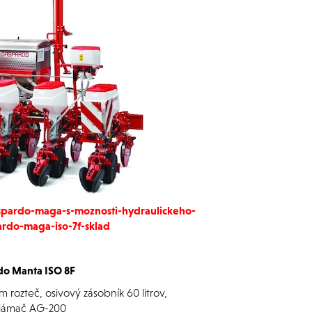
aspardo-maga-s-moznosti-hydraulickeho-
ardo-maga-iso-7f-sklad
do Manta ISO 8F
 rozteč, osivový zásobník 60 litrov,
rijámač AG-200