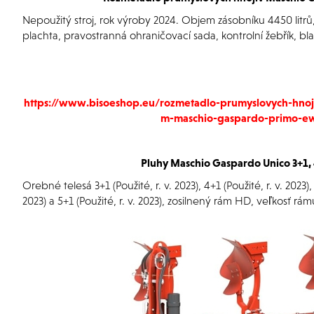
Nepoužitý stroj, rok výroby 2024. Objem zásobníku 4450 litrů
plachta, pravostranná ohraničovací sada, kontrolní žebřík, bla
https://www.bisoeshop.eu/rozmetadlo-prumyslovych-hnoj
m-maschio-gaspardo-primo-ew
Pluhy Maschio Gaspardo Unico 3+1, 
Orebné telesá 3+1 (Použité, r. v. 2023), 4+1 (Použité, r. v. 2023),
2023) a 5+1 (Použité, r. v. 2023), zosilnený rám HD, veľkosť rá