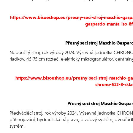
https://www.bisoeshop.eu/presny-seci-stroj-maschio-gas
gaspardo-manta-iso-8f
Přesný secí stroj
Maschio Gaspar
Nepoužitý stroj, rok výroby 2023. Výsevná jednotka CHRONO,
riadkov, 45-75 cm rozteč, elektrický mikrogranulátor, centrál
https://www.bisoeshop.eu/presny-seci-stroj-maschio-
chrono-512-8-skl
Přesný secí stroj
Maschio Gaspa
Předváděcí stroj, rok výroby 2024. Výsevná jednotka CHRONO
přihnojování, hydraulická náprava, brzdový systém, dvouřádk
systém.