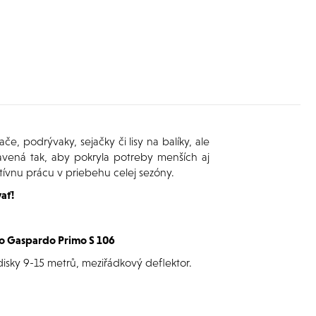
, podrývaky, sejačky či lisy na balíky, ale
avená tak, aby pokryla potreby menších aj
ktívnu prácu v priebehu celej sezóny.
ať!
o Gaspardo Primo S 106
disky 9-15 metrů, meziřádkový deflektor.