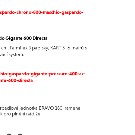
gaspardo-chrono-800-maschio-gaspardo-
d
o Gigante 600 Directa
5 cm, Farmflex 3 paprsky, KART 5–6 metrů s
zací systém.
schio-gaspardo-gigante-pressure-400-az-
te-600-directa
 čerpadlová jednotka BRAVO 180, ramena
ák pro plnění nádrže.