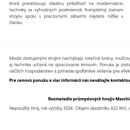
ktoré predstavujú ideálnu príležitosť na modernizáciu
techniky za výhodných podmienok. Kompletný zoznam
strojov spolu s pracovnými zábermi nájdete nižšie v
článku.
Medzi dostupnými strojmi nechýbajú rotačné brány, mulčovače
aj technika určená na spracovanie krmovín. Ponuka je zost
väčších hospodárstiev a priniesla spoľahlivé riešenia pre efe
Pre cenovú ponuku a viac informácií nás neváhajte kontaktov
Rozmetadlo průmyslových hnojiv Maschi
Nepoužitý stroj, rok výroby 2024. Objem zásobníku 615 litrů, 