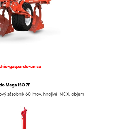
chio-gaspardo-unico
do Maga ISO 7F
vový zásobník 60 litrov, hnojivá INOX, objem