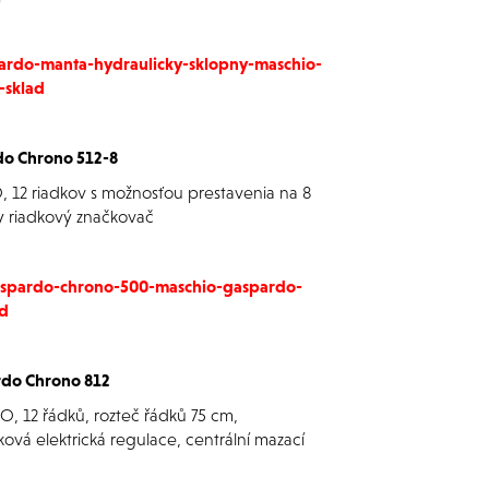
pardo-manta-hydraulicky-sklopny-maschio-
-sklad
do Chrono 512-8
 12 riadkov s možnosťou prestavenia na 8
ny riadkový značkovač
gaspardo-chrono-500-maschio-gaspardo-
ad
rdo Chrono 812
, 12 řádků, rozteč řádků 75 cm,
ová elektrická regulace, centrální mazací