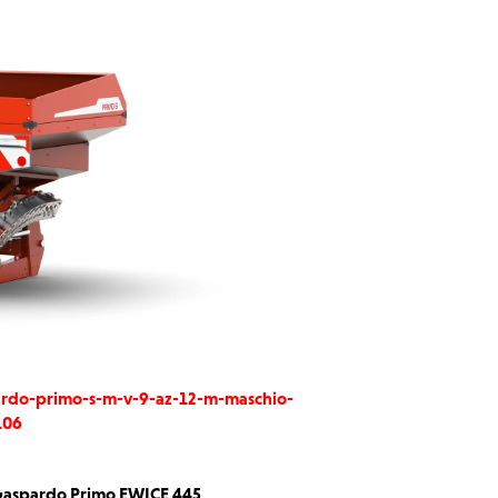
rdo-primo-s-m-v-9-az-12-m-maschio-
106
Gaspardo Primo EWICE 445