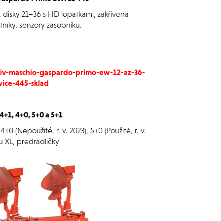
, disky 21–36 s HD lopatkami, zakřivená
tníky, senzory zásobníku.
iv-maschio-gaspardo-primo-ew-12-az-36-
ice-445-sklad
4+1, 4+0, 5+0 a 5+1
 4+0 (Nepoužité, r. v. 2023), 5+0 (Použité, r. v.
mu XL, predradličky