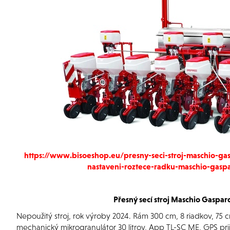
https://www.bisoeshop.eu/presny-seci-stroj-maschio-g
nastaveni-roztece-radku-maschio-gasp
Přesný secí stroj
Maschio Gaspar
Nepoužitý stroj, rok výroby 2024. Rám 300 cm, 8 riadkov, 75 cm
mechanický mikrogranulátor 30 litrov, App TL-SC ME, GPS p