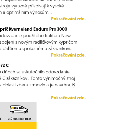
roje výrazně přispívají k vysoké
m a optimálním výnosům...
Pokračování zde.
yprič Kverneland Enduro Pro 3000
odovzdanie použitého traktora New
pojení s novým radličkovým kypričom
 ďaľšiemu spokojnému zákazníkovi...
Pokračování zde.
72 C
o dňoch sa uskutočnilo odovzdanie
C zákazníkovi. Tento výnimočný stroj
 oblasti zberu krmovín a je navrhnutý
Pokračování zde.