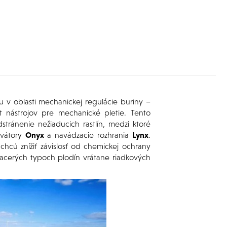
u v oblasti mechanickej regulácie buriny –
ent nástrojov pre mechanické pletie. Tento
ránenie nežiaducich rastlín, medzi ktoré
ivátory
Onyx
a navádzacie rozhrania
Lynx
.
chcú znížiť závislosť od chemickej ochrany
viacerých typoch plodín vrátane riadkových