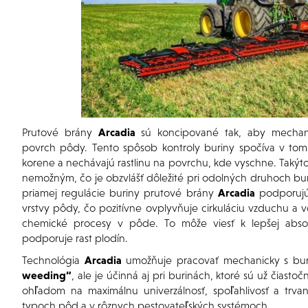
Prutové brány
Arcadia
sú koncipované tak, aby mechani
povrch pôdy. Tento spôsob kontroly buriny spočíva v tom,
korene a nechávajú rastlinu na povrchu, kde vyschne. Takýto 
nemožným, čo je obzvlášť dôležité pri odolných druhoch bu
priamej regulácie buriny prutové brány
Arcadia
podporujú
vrstvy pôdy, čo pozitívne ovplyvňuje cirkuláciu vzduchu a v
chemické procesy v pôde. To môže viesť k lepšej absorpc
podporuje rast plodín.
Technológia
Arcadia
umožňuje pracovať mechanicky s buri
weeding“
, ale je účinná aj pri burinách, ktoré sú už čias
ohľadom na maximálnu univerzálnosť, spoľahlivosť a trvan
typoch pôd a v rôznych pestovateľských systémoch.