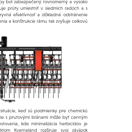
 aby bol zabezpečený rovnomerný a vysoko
je prúty umiestniť v siedmich radoch a s
yvná efektívnosť a dôkladné odstránenie
ia a konštrukcie rámu tak zvyšuje celkovú
 situácie, keď sú podmienky pre chemickú
tie s prutovými bránami môže byť cenným
tovania, kde minimalizácia herbicídov je
tom Kverneland rozširuje svoj záväzok