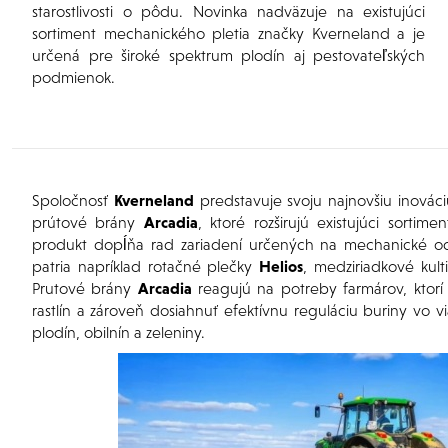
starostlivosti o pôdu. Novinka nadväzuje na existujúci
sortiment mechanického pletia značky Kverneland a je
určená pre široké spektrum plodín aj pestovateľských
podmienok.
Spoločnosť
Kverneland
predstavuje svoju najnovšiu inováci
prútové brány
Arcadia
, ktoré rozširujú existujúci sortim
produkt dopĺňa rad zariadení určených na mechanické odst
patria napríklad rotačné plečky
Helios
, medziriadkové kult
Prutové brány
Arcadia
reagujú na potreby farmárov, ktorí 
rastlín a zároveň dosiahnuť efektívnu reguláciu buriny vo 
plodín, obilnín a zeleniny.