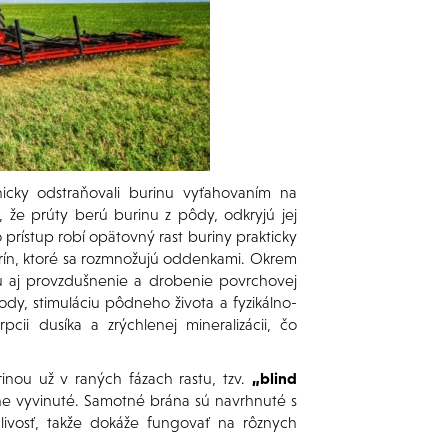
cky odstraňovali burinu vyťahovaním na
 že prúty berú burinu z pôdy, odkryjú jej
prístup robí opätovný rast buriny prakticky
rín, ktoré sa rozmnožujú oddenkami. Okrem
 aj provzdušnenie a drobenie povrchovej
ody, stimuláciu pôdneho života a fyzikálno-
ii dusíka a zrýchlenej mineralizácii, čo
nou už v raných fázach rastu, tzv.
„blind
točne vyvinuté. Samotné brána sú navrhnuté s
livosť, takže dokáže fungovať na rôznych