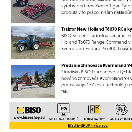
výroby pod označením Tiger. Tyto st
produktivitě práce, nižším nákladů
Traktor New Holland T6070 RC a k
BISO Sedlec s radosťou oznamuje 
Holland T6070 Range Command v s
Kverneland Enduro Pro 3000 nášmu
Predanie zhrňovača Kverneland 94
Stredisko BISO Hurbanovo v týcht
nového zhrnovača Kverneland 9472 
predstavuje špičkovú technológiu v
tak...