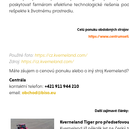
poskytovať farmárom efektívne technologické riešenia pod
rešpekte k životnému prostrediu.
Celú ponuku obdobných strojov 
https://www.centrumseti
Použité foto:
https://cz.kverneland.com/
Zdroj:
https://cz.kverneland.com/
Máte záujem o cenovú ponuku alebo o iný stroj Kverneland
?
Centrála
kontaktní telefon:
+421 911 944 210
email:
obchod@biso.eu
Další zajímavé články:
Kverneland Tiger pro předseťovou
Kverneland již několik let na český