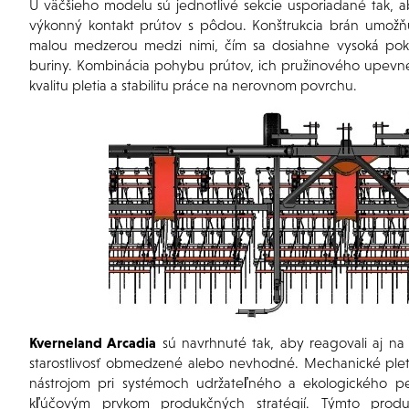
U väčšieho modelu sú jednotlivé sekcie usporiadané tak,
výkonný kontakt prútov s pôdou. Konštrukcia brán umožňu
malou medzerou medzi nimi, čím sa dosiahne vysoká pokr
buriny. Kombinácia pohybu prútov, ich pružinového upevnen
kvalitu pletia a stabilitu práce na nerovnom povrchu.
Kverneland Arcadia
sú navrhnuté tak, aby reagovali aj na
starostlivosť obmedzené alebo nevhodné. Mechanické ple
nástrojom pri systémoch udržateľného a ekologického pes
kľúčovým prvkom produkčných stratégií. Týmto produk