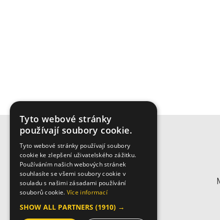
Tyto webové stránky
používají soubory cookie.
Tyto webové stránky používají soubory
cookie ke zlepšení uživatelského zážitku.
Používáním našich webových stránek
souhlasíte se všemi soubory cookie v
souladu s našimi zásadami používání
souborů cookie.
Více informací
SHOW ALL PARTNERS
(1910) →