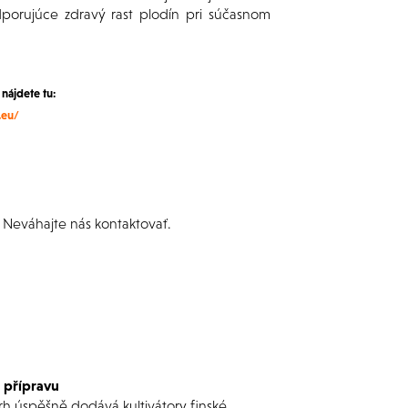
porujúce zdravý rast plodín pri súčasnom
nájdete tu:
.eu/
 Neváhajte nás kontaktovať.
 přípravu
 trh úspěšně dodává kultivátory finské