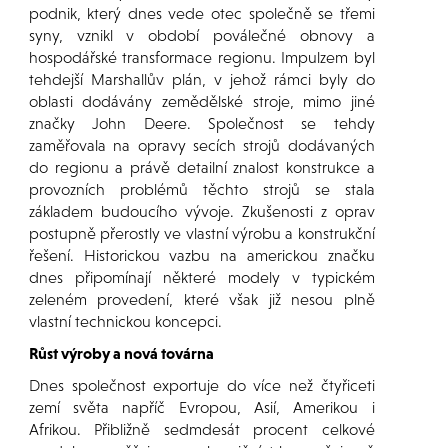
podnik, který dnes vede otec společně se třemi
syny, vznikl v období poválečné obnovy a
hospodářské transformace regionu. Impulzem byl
tehdejší Marshallův plán, v jehož rámci byly do
oblasti dodávány zemědělské stroje, mimo jiné
značky John Deere. Společnost se tehdy
zaměřovala na opravy secích strojů dodávaných
do regionu a právě detailní znalost konstrukce a
provozních problémů těchto strojů se stala
základem budoucího vývoje. Zkušenosti z oprav
postupně přerostly ve vlastní výrobu a konstrukční
řešení. Historickou vazbu na americkou značku
dnes připomínají některé modely v typickém
zeleném provedení, které však již nesou plně
vlastní technickou koncepci.
Růst výroby a nová továrna
Dnes společnost exportuje do více než čtyřiceti
zemí světa napříč Evropou, Asií, Amerikou i
Afrikou. Přibližně sedmdesát procent celkové