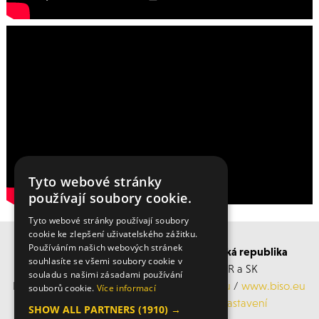
Tyto webové stránky
používají soubory cookie.
Tyto webové stránky používají soubory
cookie ke zlepšení uživatelského zážitku.
Používáním našich webových stránek
BISO SCHRATTENECKER Česká a Slovenská republika
souhlasíte se všemi soubory cookie v
Obchodní s servisní střediska po ČR a SK
souladu s našimi zásadami používání
Mobil: +420 606 183 360, Email:
info@biso.eu
/
www.biso.eu
souborů cookie.
Více informací
ochrana osobních údajů
/
Cookies nastavení
SHOW ALL PARTNERS
(1910) →