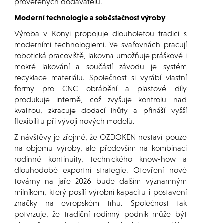
prověřených dodavatelů.
Moderní technologie a soběstačnost výroby
Výroba v Konyi propojuje dlouholetou tradici s
moderními technologiemi. Ve svařovnách pracují
robotická pracoviště, lakovna umožňuje práškové i
mokré lakování a součástí závodu je systém
recyklace materiálu. Společnost si vyrábí vlastní
formy pro CNC obrábění a plastové díly
produkuje interně, což zvyšuje kontrolu nad
kvalitou, zkracuje dodací lhůty a přináší vyšší
flexibilitu při vývoji nových modelů.
Z návštěvy je zřejmé, že OZDOKEN nestaví pouze
na objemu výroby, ale především na kombinaci
rodinné kontinuity, technického know-how a
dlouhodobé exportní strategie. Otevření nové
továrny na jaře 2026 bude dalším významným
milníkem, který posílí výrobní kapacitu i postavení
značky na evropském trhu. Společnost tak
potvrzuje, že tradiční rodinný podnik může být