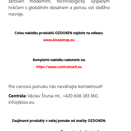
zároveň moderním, technologicky vyspělým
hráčem s globálním dosahem a jasnou vizí dalšího
rozvoje.
Celou nabídku produktů OZDOKEN najdete na odkazu:
www.bisoeshop.eu
Kompletní nabídku naleznete na:
https://www.centrumseti.eu
Pre cenovú ponuku nás neváhajte kontaktovať!
Centrála:
Václav Štursa ml., +420 606 183 360,
info@biso.eu
Zaujímavé produkty
v našej ponuke od
značky
OZDOKEN
: