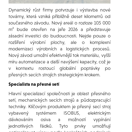
Dynamický růst firmy potvrzuje i výstavba nové
továrny, která vzniká přibližně deset kilometrů od
současného závodu. Nový areál o rozloze 105 000
m² bude otevřen na jaře 2026 a představuje
zásadní investici do budoucnosti. Nejde pouze o
rozšíření výrobní plochy, ale o komplexní
modernizaci výrobních a logistických procesů.
Nový závod umožní efektivnější tok materiálu, vyšší
míru automatizace a další navýšení kapacity, což je
v kontextu rostoucí globální poptávky po
přesných secích strojích strategickým krokem.
Specialista na přesné setí
Hlavní specializací společnosti je oblast přesného
setí, mechanických secích strojů a půdozpracující
techniky. Klíčovým produktem je přesný secí stroj
vybavený systémem ISOBUS, elektrickým
dávkováním osiva a možností vypínání
jednotlivých řádků. Tyto prvky umožňují