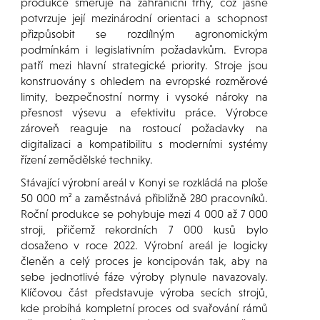
produkce směřuje na zahraniční trhy, což jasně
potvrzuje její mezinárodní orientaci a schopnost
přizpůsobit se rozdílným agronomickým
podmínkám i legislativním požadavkům. Evropa
patří mezi hlavní strategické priority. Stroje jsou
konstruovány s ohledem na evropské rozměrové
limity, bezpečnostní normy i vysoké nároky na
přesnost výsevu a efektivitu práce. Výrobce
zároveň reaguje na rostoucí požadavky na
digitalizaci a kompatibilitu s moderními systémy
řízení zemědělské techniky.
Stávající výrobní areál v Konyi se rozkládá na ploše
50 000 m² a zaměstnává přibližně 280 pracovníků.
Roční produkce se pohybuje mezi 4 000 až 7 000
stroji, přičemž rekordních 7 000 kusů bylo
dosaženo v roce 2022. Výrobní areál je logicky
členěn a celý proces je koncipován tak, aby na
sebe jednotlivé fáze výroby plynule navazovaly.
Klíčovou část představuje výroba secích strojů,
kde probíhá kompletní proces od svařování rámů