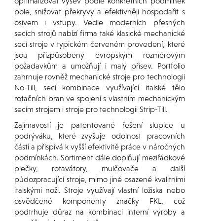
optimalizovat výsev podle konkrétních podmínek
pole, snižovat překryvy a efektivněji hospodařit s
osivem i vstupy. Vedle moderních přesných
secích strojů nabízí firma také klasické mechanické
secí stroje v typickém červeném provedení, které
jsou přizpůsobeny evropským rozměrovým
požadavkům a umožňují i malý přísev. Portfolio
zahrnuje rovněž mechanické stroje pro technologii
No-Till, secí kombinace využívající italské tělo
rotačních bran ve spojení s vlastním mechanickým
secím strojem i stroje pro technologii Strip-Till.
Zajímavostí je patentované řešení slupice u
podrýváku, které zvyšuje odolnost pracovních
částí a přispívá k vyšší efektivitě práce v náročných
podmínkách. Sortiment dále doplňují meziřádkové
plečky, rotavátory, mulčovače a další
půdozpracující stroje, mimo jiné osazené kvalitními
italskými noži. Stroje využívají vlastní ložiska nebo
osvědčené komponenty značky FKL, což
podtrhuje důraz na kombinaci interní výroby a