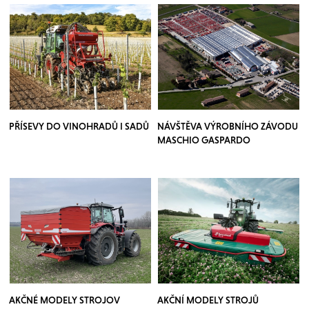
PŘÍSEVY DO VINOHRADŮ I SADŮ
NÁVŠTĚVA VÝROBNÍHO ZÁVODU
MASCHIO GASPARDO
AKČNÉ MODELY STROJOV
AKČNÍ MODELY STROJŮ