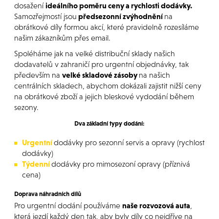
dosažení
ideálního poměru ceny a rychlosti dodávky.
Samozřejmostí jsou
předsezonní zvýhodnění
na
obrátkové díly formou akcí, které pravidelně rozesíláme
našim zákazníkům přes email.
Spoléháme jak na velké distribuční sklady našich
dodavatelů v zahraničí pro urgentní objednávky, tak
především na
velké skladové zásoby
na našich
centrálních skladech, abychom dokázali zajistit nižší ceny
na obrátkové zboží a jejich bleskové vydodání během
sezony.
Dva základní typy dodání:
Urgentní
dodávky pro sezonní servis a opravy (rychlost
dodávky)
Týdenní
dodávky pro mimosezoní opravy (příznivá
cena)
Doprava náhradních dílů
Pro urgentní dodání používáme
naše rozvozová auta
,
která jezdí každý den tak, aby byly díly co nejdříve na