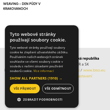
WEAVING – DEN PŮDY V
KRAKOVANOCH
Tyto webové stránky
VÍCE ČLÁNKŮ ZDE
používají soubory cookie.
Tyto webové stránky používají soubory
cookie ke zlepšení uživatelského zážitku.
Používáním našich webových stránek
BISO SCHRATTENECKER Česká a Slovenská republika
souhlasíte se všemi soubory cookie v
Obchodní s servisní střediska po ČR a SK
souladu s našimi zásadami používání
Mobil: +420 606 183 360, Email:
info@biso.eu
/
www.biso.eu
souborů cookie.
Více informací
ochrana osobních údajů
/
Cookies nastavení
SHOW ALL PARTNERS
(1910) →
VŠE PŘIJMOUT
VŠE ODMÍTNOUT
© 2026 Biso
ZOBRAZIT PODROBNOSTI
NEZBYTNĚ NUTNÉ SOUBORY