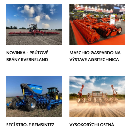
NOVINKA - PRÚTOVÉ
MASCHIO GASPARDO NA
BRÁNY KVERNELAND
VÝSTAVE AGRITECHNICA
ARCADIA
2025
SECÍ STROJE REMSINTEZ
VYSOKORÝCHLOSTNÁ