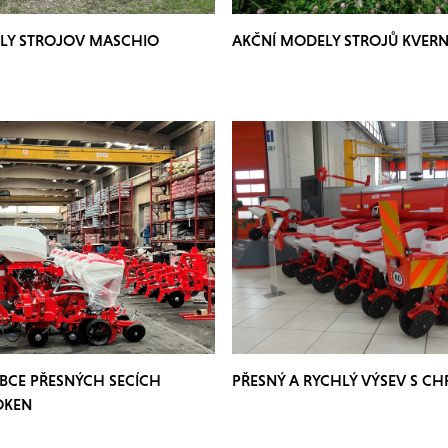
LY STROJOV MASCHIO
AKČNÍ MODELY STROJŮ KVER
BCE PŘESNÝCH SECÍCH
PŘESNÝ A RYCHLÝ VÝSEV S C
OKEN