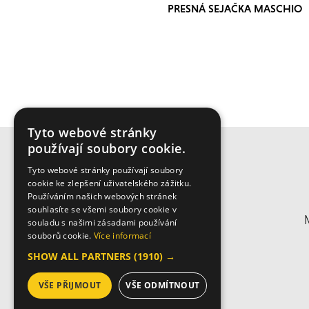
PRESNÁ SEJAČKA MASCHIO
GASPARDO CHRONO
Tyto webové stránky
používají soubory cookie.
Tyto webové stránky používají soubory
cookie ke zlepšení uživatelského zážitku.
Používáním našich webových stránek
souhlasíte se všemi soubory cookie v
souladu s našimi zásadami používání
souborů cookie.
Více informací
SHOW ALL PARTNERS
(1910) →
VŠE PŘIJMOUT
VŠE ODMÍTNOUT
© 2026 Biso