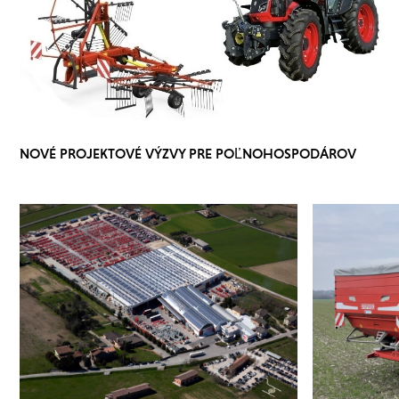
NOVÉ PROJEKTOVÉ VÝZVY PRE POĽNOHOSPODÁROV