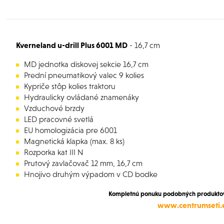
Kverneland u-drill Plus 6001 MD
- 16,7 cm
MD jednotka diskovej sekcie 16,7 cm
Prední pneumatikový valec 9 kolies
Kypriče stôp kolies traktoru
Hydraulicky ovládané znamenáky
Vzduchové brzdy
LED pracovné svetlá
EU homologizácia pre 6001
Magnetická klapka (max. 8 ks)
Rozporka kat III N
Prutový zavlačovač 12 mm, 16,7 cm
Hnojivo druhým výpadom v CD bodke
Kompletnú ponuku podobných produktov 
www.centrumseti.