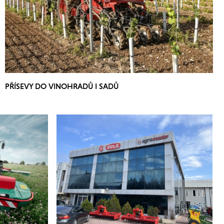
PŘÍSEVY DO VINOHRADŮ I SADŮ