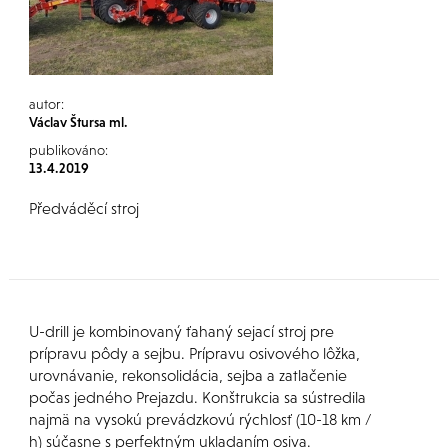
autor:
Václav Štursa ml.
publikováno:
13.4.2019
Předváděcí stroj
U-drill je kombinovaný ťahaný sejací stroj pre
prípravu pôdy a sejbu. Prípravu osivového lôžka,
urovnávanie, rekonsolidácia, sejba a zatlačenie
počas jedného Prejazdu. Konštrukcia sa sústredila
najmä na vysokú prevádzkovú rýchlosť (10-18 km /
h) súčasne s perfektným ukladaním osiva.