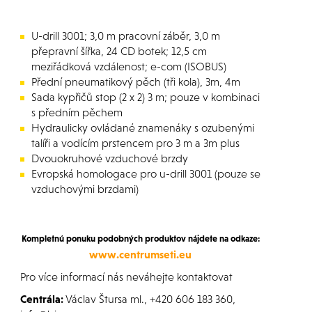
U-drill 3001; 3,0 m pracovní záběr, 3,0 m
přepravní šířka, 24 CD botek; 12,5 cm
meziřádková vzdálenost; e-com (ISOBUS)
Přední pneumatikový pěch (tři kola), 3m, 4m
Sada kypřičů stop (2 x 2) 3 m; pouze v kombinaci
s předním pěchem
Hydraulicky ovládané znamenáky s ozubenými
talíři a vodícím prstencem pro 3 m a 3m plus
Dvouokruhové vzduchové brzdy
Evropská homologace pro u-drill 3001 (pouze se
vzduchovými brzdami)
Kompletnú ponuku podobných produktov nájdete na odkaze:
www.centrumseti.eu
Pro více informací nás neváhejte kontaktovat
Centrála:
Václav Štursa ml., +420 606 183 360,