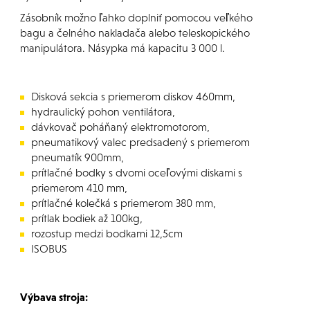
Zásobník možno ľahko doplniť pomocou veľkého
bagu a čelného nakladača alebo teleskopického
manipulátora. Násypka má kapacitu 3 000 l.
Disková sekcia s priemerom diskov 460mm,
hydraulický pohon ventilátora,
dávkovač poháňaný elektromotorom,
pneumatikový valec predsadený s priemerom
pneumatík 900mm,
prítlačné bodky s dvomi oceľovými diskami s
priemerom 410 mm,
prítlačné kolečká s priemerom 380 mm,
prítlak bodiek až 100kg,
rozostup medzi bodkami 12,5cm
ISOBUS
Výbava stroja: