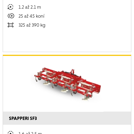
1.2 až 2.1 m
25 až 45 koní
325 až 390 kg
SPAPPERI SF3
1.6 až 2.5 m