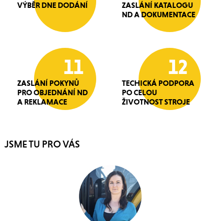
VÝBĚR DNE DODÁNÍ
ZASLÁNÍ KATALOGU
ND A DOKUMENTACE
11
12
ZASLÁNÍ POKYNŮ
TECHICKÁ PODPORA
PRO OBJEDNÁNÍ ND
PO CELOU
A REKLAMACE
ŽIVOTNOST STROJE
JSME TU PRO VÁS