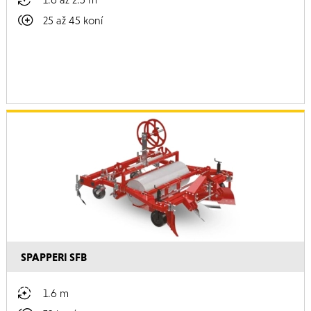
25 až 45 koní
SPAPPERI SFB
1.6 m