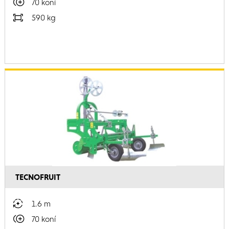
70 koní
590 kg
TECNOFRUIT
1.6 m
70 koní