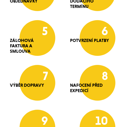
OBJEDNÁVKY
DODACÍHO
TERMÍNU
5
6
ZÁLOHOVÁ
POTVRZENÍ PLATBY
FAKTURA A
SMLOUVA
7
8
VÝBĚR DOPRAVY
NAFOCENÍ PŘED
EXPEDICÍ
9
10