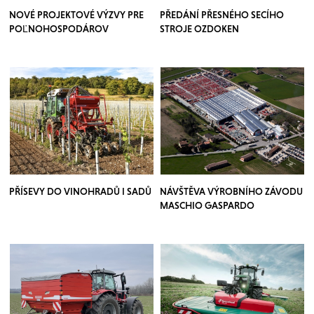
NOVÉ PROJEKTOVÉ VÝZVY PRE
PŘEDÁNÍ PŘESNÉHO SECÍHO
POĽNOHOSPODÁROV
STROJE OZDOKEN
PŘÍSEVY DO VINOHRADŮ I SADŮ
NÁVŠTĚVA VÝROBNÍHO ZÁVODU
MASCHIO GASPARDO