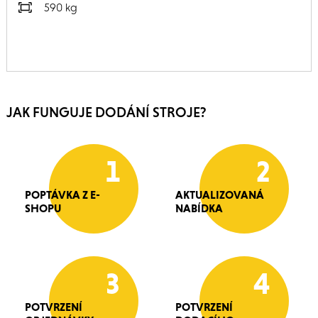
590 kg
JAK FUNGUJE DODÁNÍ STROJE?
1
2
POPTÁVKA Z E-
AKTUALIZOVANÁ
SHOPU
NABÍDKA
3
4
POTVRZENÍ
POTVRZENÍ