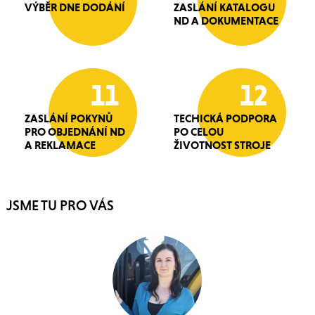
VÝBĚR DNE DODÁNÍ
ZASLÁNÍ KATALOGU
ND A DOKUMENTACE
11
12
ZASLÁNÍ POKYNŮ
TECHICKÁ PODPORA
PRO OBJEDNÁNÍ ND
PO CELOU
A REKLAMACE
ŽIVOTNOST STROJE
JSME TU PRO VÁS