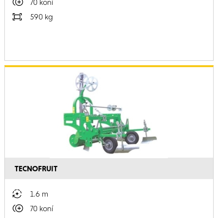
70 koní
590 kg
TECNOFRUIT
1.6 m
70 koní