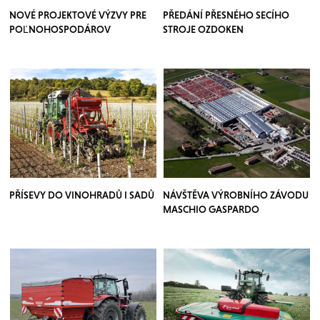
NOVÉ PROJEKTOVÉ VÝZVY PRE
PŘEDÁNÍ PŘESNÉHO SECÍHO
POĽNOHOSPODÁROV
STROJE OZDOKEN
PŘÍSEVY DO VINOHRADŮ I SADŮ
NÁVŠTĚVA VÝROBNÍHO ZÁVODU
MASCHIO GASPARDO