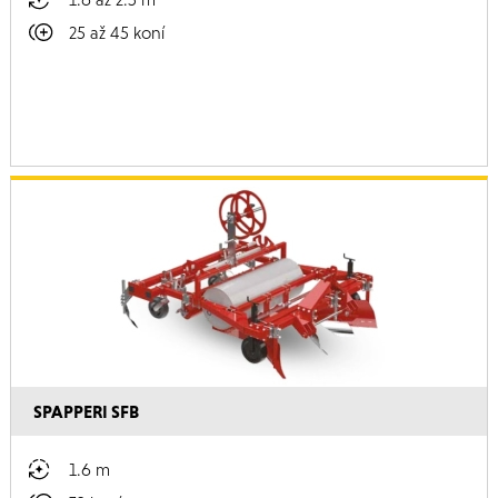
25 až 45 koní
SPAPPERI SFB
1.6 m