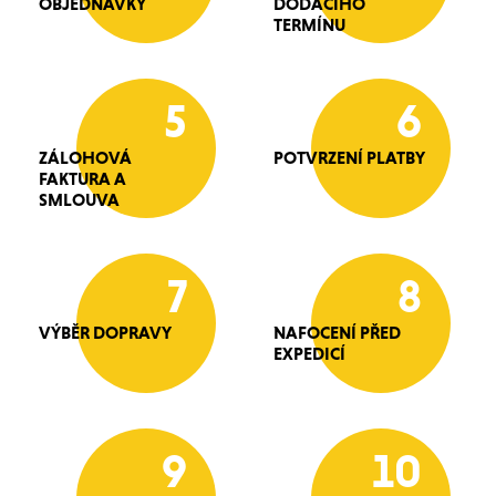
OBJEDNÁVKY
DODACÍHO
TERMÍNU
5
6
ZÁLOHOVÁ
POTVRZENÍ PLATBY
FAKTURA A
SMLOUVA
7
8
VÝBĚR DOPRAVY
NAFOCENÍ PŘED
EXPEDICÍ
9
10