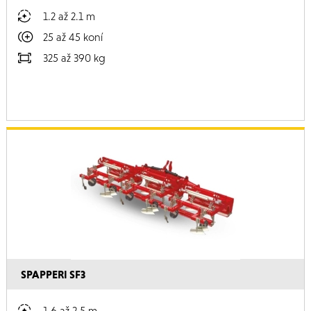
1.2 až 2.1 m
25 až 45 koní
325 až 390 kg
SPAPPERI SF3
1.6 až 2.5 m