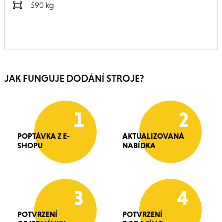
590 kg
JAK FUNGUJE DODÁNÍ STROJE?
1
2
POPTÁVKA Z E-
AKTUALIZOVANÁ
SHOPU
NABÍDKA
3
4
POTVRZENÍ
POTVRZENÍ