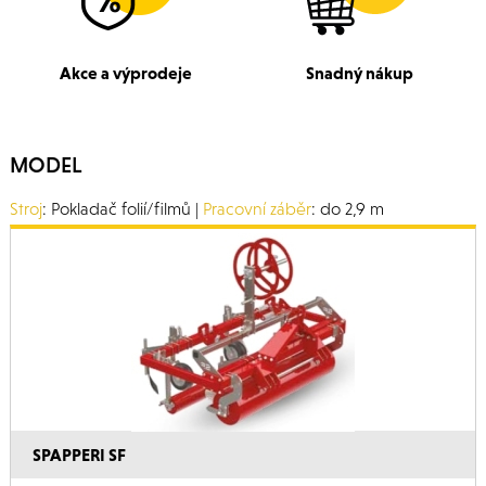
Akce a výprodeje
Snadný nákup
MODEL
Stroj
: Pokladač folií/filmů |
Pracovní záběr
: do 2,9 m
SPAPPERI SF