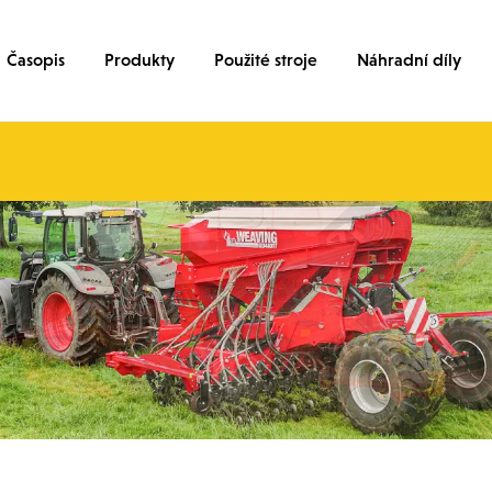
Časopis
Produkty
Použité stroje
Náhradní díly
JŠÍCH
JŠÍCH
TÍ
Y
INU
ŘÍSEVY
A.
NÍHO SERVISU
PYTLI
PYTLI