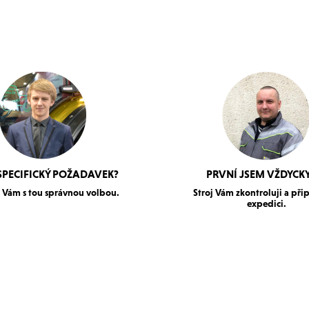
SPECIFICKÝ POŽADAVEK?
PRVNÍ JSEM VŽDYCKY
Vám s tou správnou volbou.
Stroj Vám zkontroluji a při
expedici.