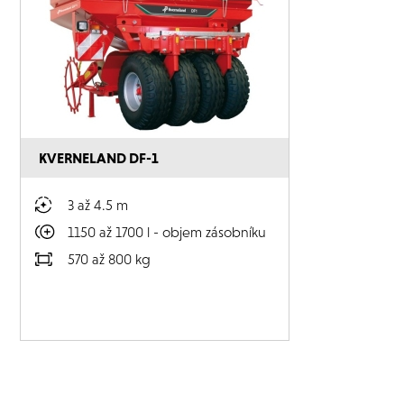
KVERNELAND DF-1
3 až 4.5 m
1150 až 1700 l - objem zásobníku
570 až 800 kg