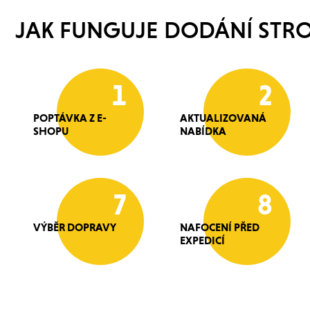
JAK FUNGUJE DODÁNÍ STRO
1
2
POPTÁVKA Z E-
AKTUALIZOVANÁ
SHOPU
NABÍDKA
7
8
VÝBĚR DOPRAVY
NAFOCENÍ PŘED
EXPEDICÍ