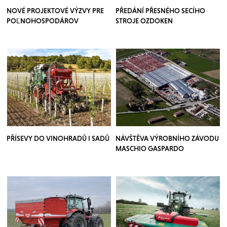
NOVÉ PROJEKTOVÉ VÝZVY PRE
PŘEDÁNÍ PŘESNÉHO SECÍHO
POĽNOHOSPODÁROV
STROJE OZDOKEN
PŘÍSEVY DO VINOHRADŮ I SADŮ
NÁVŠTĚVA VÝROBNÍHO ZÁVODU
MASCHIO GASPARDO