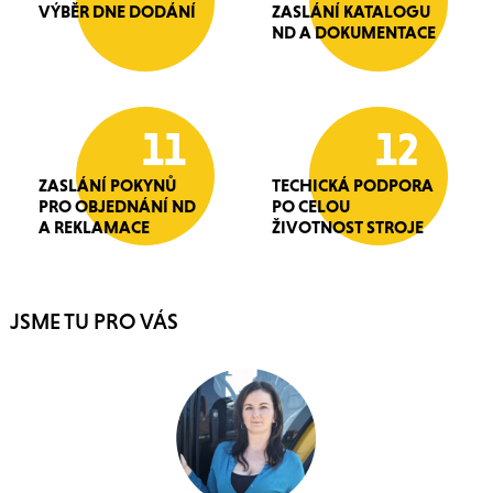
VÝBĚR DNE DODÁNÍ
ZASLÁNÍ KATALOGU
ND A DOKUMENTACE
11
12
ZASLÁNÍ POKYNŮ
TECHICKÁ PODPORA
PRO OBJEDNÁNÍ ND
PO CELOU
A REKLAMACE
ŽIVOTNOST STROJE
JSME TU PRO VÁS