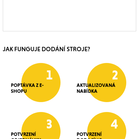
JAK FUNGUJE DODÁNÍ STROJE?
1
2
POPTÁVKA Z E-
AKTUALIZOVANÁ
SHOPU
NABÍDKA
3
4
POTVRZENÍ
POTVRZENÍ