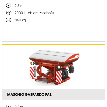
2.5 m
2000 l - objem zásobníku
840 kg
MASCHIO GASPARDO PA1
2.2 m