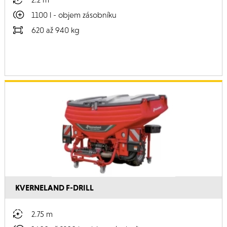
1100 l - objem zásobníku
620 až 940 kg
KVERNELAND F-DRILL
2.75 m