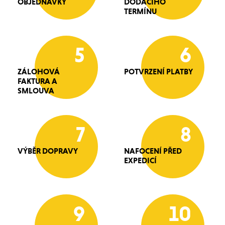
OBJEDNÁVKY
DODACÍHO
TERMÍNU
5
6
ZÁLOHOVÁ
POTVRZENÍ PLATBY
FAKTURA A
SMLOUVA
7
8
VÝBĚR DOPRAVY
NAFOCENÍ PŘED
EXPEDICÍ
9
10