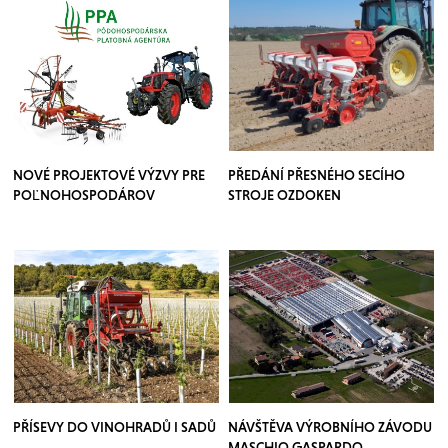
NOVÉ PROJEKTOVÉ VÝZVY PRE
PŘEDÁNÍ PŘESNÉHO SECÍHO
POĽNOHOSPODÁROV
STROJE OZDOKEN
PŘÍSEVY DO VINOHRADŮ I SADŮ
NÁVŠTĚVA VÝROBNÍHO ZÁVODU
MASCHIO GASPARDO