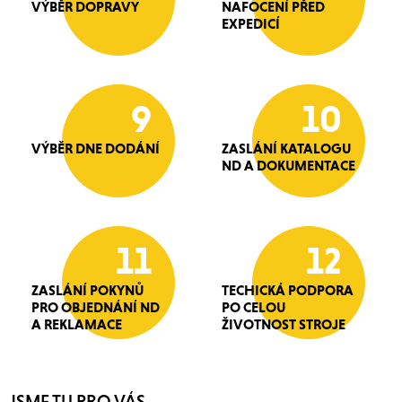
VÝBĚR DOPRAVY
NAFOCENÍ PŘED
EXPEDICÍ
9
10
VÝBĚR DNE DODÁNÍ
ZASLÁNÍ KATALOGU
ND A DOKUMENTACE
11
12
ZASLÁNÍ POKYNŮ
TECHICKÁ PODPORA
PRO OBJEDNÁNÍ ND
PO CELOU
A REKLAMACE
ŽIVOTNOST STROJE
JSME TU PRO VÁS