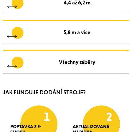
4,4 až 6,2 m
5,8 m a více
Všechny záběry
JAK FUNGUJE DODÁNÍ STROJE?
1
2
POPTÁVKA Z E-
AKTUALIZOVANÁ