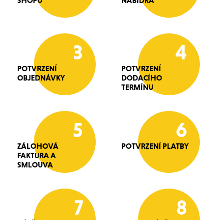
SHOPU
NABÍDKA
3
4
POTVRZENÍ
POTVRZENÍ
OBJEDNÁVKY
DODACÍHO
TERMÍNU
5
6
ZÁLOHOVÁ
POTVRZENÍ PLATBY
FAKTURA A
SMLOUVA
7
8