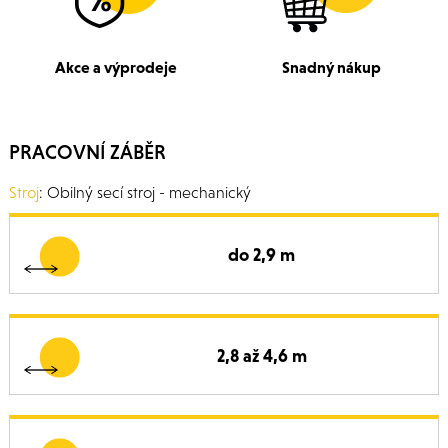
Akce a výprodeje
Snadný nákup
PRACOVNÍ ZÁBĚR
Stroj
: Obilný secí stroj - mechanický
do 2,9 m
2,8 až 4,6 m