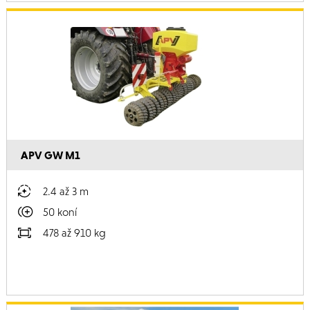
APV GW M1
2.4 až 3 m
50 koní
478 až 910 kg