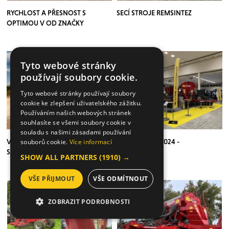
RYCHLOST A PŘESNOST S
SECÍ STROJE REMSINTEZ
OPTIMOU V OD ZNAČKY
KVERNELAND
Tyto webové stránky
používají soubory cookie.
Tyto webové stránky používají soubory
cookie ke zlepšení uživatelského zážitku.
Používáním našich webových stránek
souhlasíte se všemi soubory cookie v
souladu s našimi zásadami používání
VYSOKORÝCHLOSTNÁ PRESNÁ
AGROSALÓN 2024 -
souborů cookie.
Více informací
SEJAČKA MASCHIO GASPARDO
FOTOREPORT
SHOW ALL PARTNERS
(1910) →
CHRONO
VŠE PŘIJMOUT
VŠE ODMÍTNOUT
ZOBRAZIT PODROBNOSTI
NEZBYTNĚ NUTNÉ SOUBORY