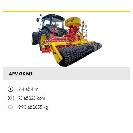
APV GK M1
2.4 až 4 m
75 až 125 koní
990 až 1855 kg