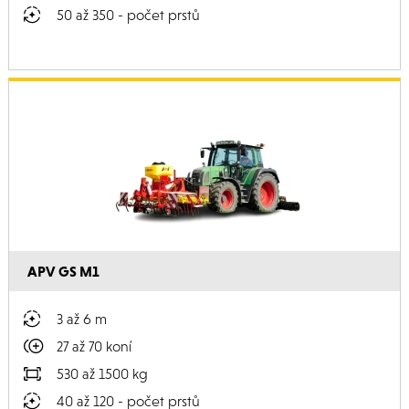
50 až 350 - počet prstů
APV GS M1
3 až 6 m
27 až 70 koní
530 až 1500 kg
40 až 120 - počet prstů