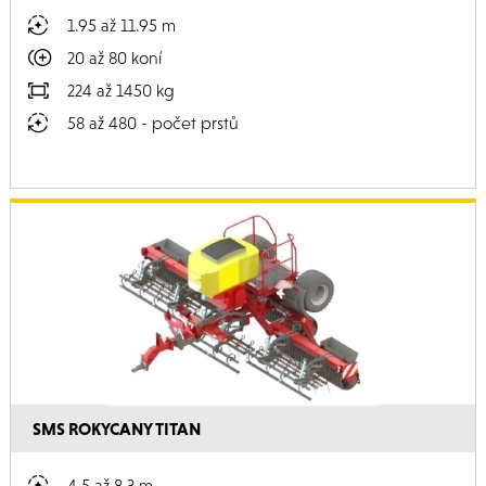
1.95 až 11.95 m
20 až 80 koní
224 až 1450 kg
58 až 480 - počet prstů
SMS ROKYCANY TITAN
4.5 až 8.3 m