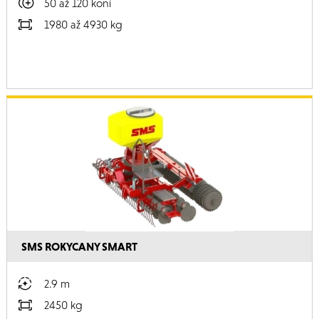
50 až 120 koní
1980 až 4930 kg
SMS ROKYCANY SMART
2.9 m
2450 kg