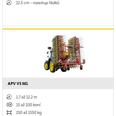
12.5 cm - rozestup řádků
APV VS M1
1.7 až 12.2 m
15 až 100 koní
250 až 1550 kg