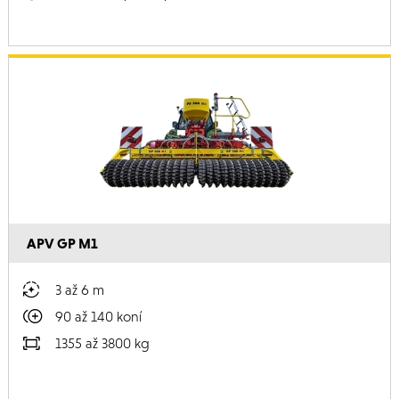
APV GP M1
3 až 6 m
90 až 140 koní
1355 až 3800 kg