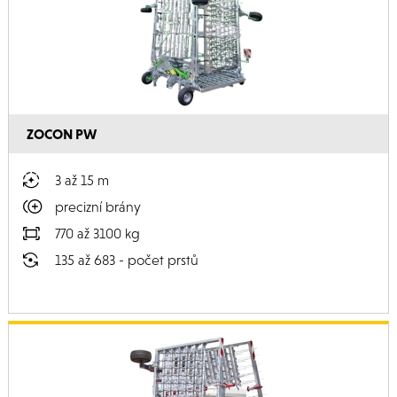
ZOCON PW
3 až 15 m
precizní brány
770 až 3100 kg
135 až 683 - počet prstů