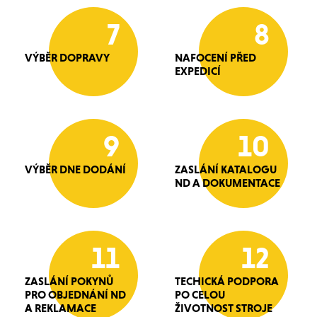
7
8
VÝBĚR DOPRAVY
NAFOCENÍ PŘED
EXPEDICÍ
9
10
VÝBĚR DNE DODÁNÍ
ZASLÁNÍ KATALOGU
ND A DOKUMENTACE
11
12
ZASLÁNÍ POKYNŮ
TECHICKÁ PODPORA
PRO OBJEDNÁNÍ ND
PO CELOU
A REKLAMACE
ŽIVOTNOST STROJE