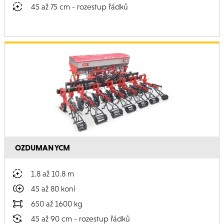
45 až 75 cm - rozestup řádků
OZDUMAN YCM
1.8 až 10.8 m
45 až 80 koní
650 až 1600 kg
45 až 90 cm - rozestup řádků