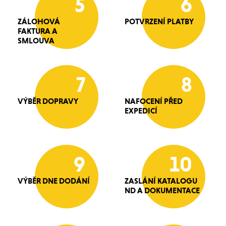
5
6
ZÁLOHOVÁ
POTVRZENÍ PLATBY
FAKTURA A
SMLOUVA
7
8
VÝBĚR DOPRAVY
NAFOCENÍ PŘED
EXPEDICÍ
9
10
VÝBĚR DNE DODÁNÍ
ZASLÁNÍ KATALOGU
ND A DOKUMENTACE