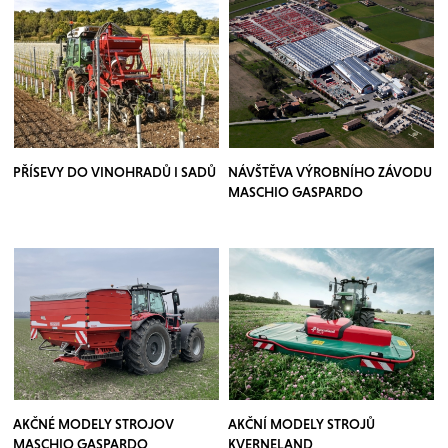
PŘÍSEVY DO VINOHRADŮ I SADŮ
NÁVŠTĚVA VÝROBNÍHO ZÁVODU
MASCHIO GASPARDO
AKČNÉ MODELY STROJOV
AKČNÍ MODELY STROJŮ
MASCHIO GASPARDO
KVERNELAND