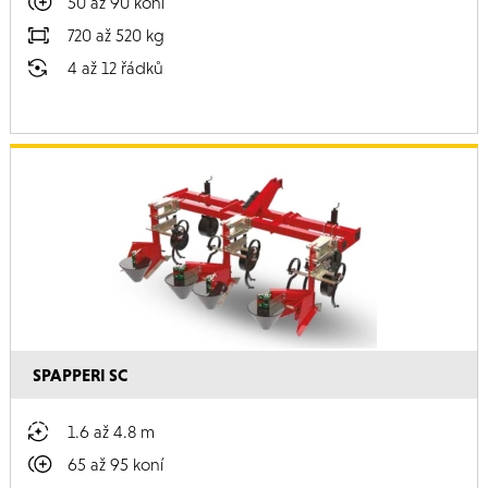
50 až 90 koní
720 až 520 kg
4 až 12 řádků
SPAPPERI SC
1.6 až 4.8 m
65 až 95 koní