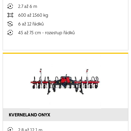
2.7 až 6 m
600 až 1560 kg
6 až 12 řádků
45 až 75 cm - rozestup řádků
KVERNELAND ONYX
2.8 až 12.1 m