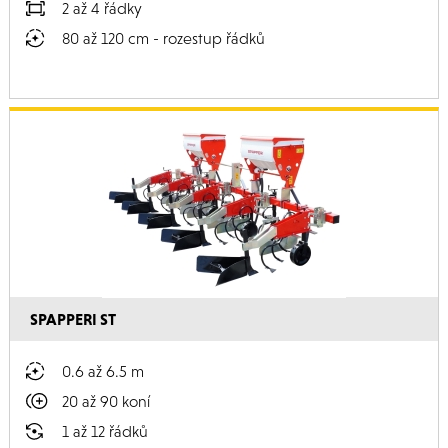
2 až 4 řádky
80 až 120 cm - rozestup řádků
SPAPPERI ST
0.6 až 6.5 m
20 až 90 koní
1 až 12 řádků