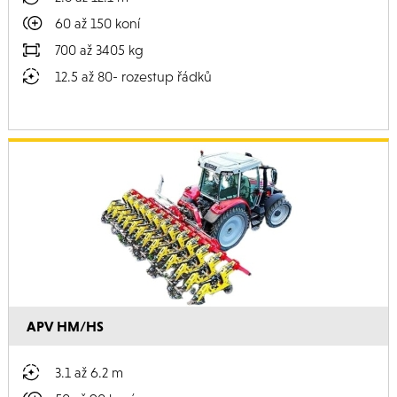
60 až 150 koní
700 až 3405 kg
12.5 až 80- rozestup řádků
APV HM/HS
3.1 až 6.2 m