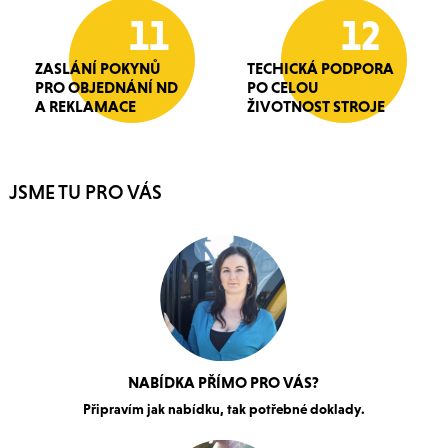
11
12
ZASLÁNÍ POKYNŮ
TECHICKÁ PODPORA
PRO OBJEDNÁNÍ ND
PO CELOU
A REKLAMACE
ŽIVOTNOST STROJE
JSME TU PRO VÁS
NABÍDKA PŘÍMO PRO VÁS?
Připravím jak nabídku, tak potřebné doklady.