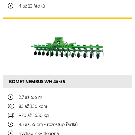
4 až 12 řádků
BOMET NEMBUS WH 45-55
2.7 až 6.6 m
85 až 156 koní
920 až 1550 kg
45 až 55 cm - rozestup řádků
hydraulicky sklopná