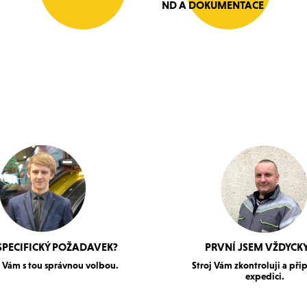
ND A DOKUMENTACE
SPECIFICKÝ POŽADAVEK?
PRVNÍ JSEM VŽDYCKY
Vám s tou správnou volbou.
Stroj Vám zkontroluji a při
expedici.