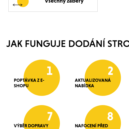
Všechny záběry
JAK FUNGUJE DODÁNÍ STRO
1
2
POPTÁVKA Z E-
AKTUALIZOVANÁ
SHOPU
NABÍDKA
7
8
VÝBĚR DOPRAVY
NAFOCENÍ PŘED