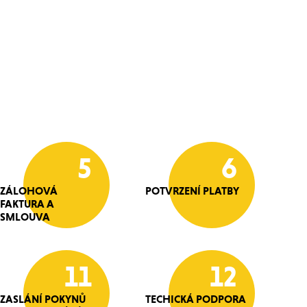
5
6
ZÁLOHOVÁ
POTVRZENÍ PLATBY
FAKTURA A
SMLOUVA
11
12
ZASLÁNÍ POKYNŮ
TECHICKÁ PODPORA