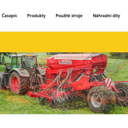
Časopis
Produkty
Použité stroje
Náhradní díly
JŠÍCH
JŠÍCH
TÍ
Y
INU
ŘÍSEVY
A.
NÍHO SERVISU
PYTLI
PYTLI