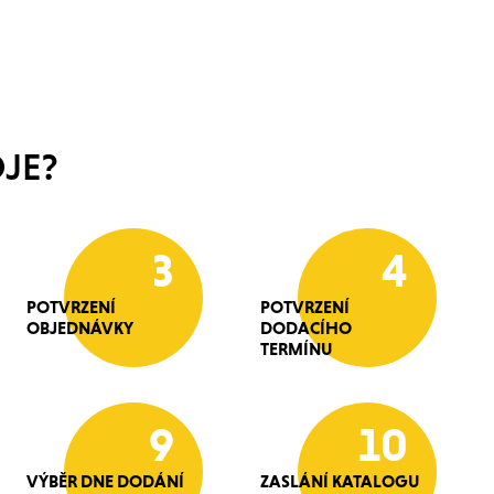
JE?
3
4
POTVRZENÍ
POTVRZENÍ
OBJEDNÁVKY
DODACÍHO
TERMÍNU
9
10
VÝBĚR DNE DODÁNÍ
ZASLÁNÍ KATALOGU