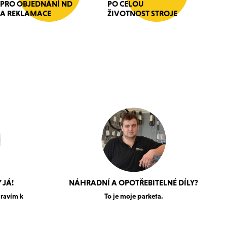
PRO OBJEDNÁNÍ ND
PO CELOU
A REKLAMACE
ŽIVOTNOST STROJE
 JÁ!
NÁHRADNÍ A OPOTŘEBITELNÉ DÍLY?
pravím k
To je moje parketa.